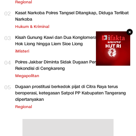
Regional
02
Kasat Narkoba Polres Tangsel Ditangkap, Diduga Terlibat
Narkoba
Hukum & Kriminal
×
03
Kisah Gunung Kawi dan Dua Konglomerat Indonesia Ong
Hok Liong hingga Liem Sioe Liong
iMisteri
04
Polres Jakbar Diminta Sidak Dugaan Perakitan HP
Rekondisi di Cengkareng
Megapolitan
05
Dugaan prostitusi berkedok pijat di Citra Raya terus
beroperasi, ketegasan Satpol PP Kabupaten Tangerang
dipertanyakan
Regional