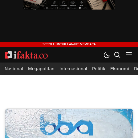
ifakta.co
#pastibenar
Nasional
Megapolitan
Internasional
Politik
Ekonomi
R