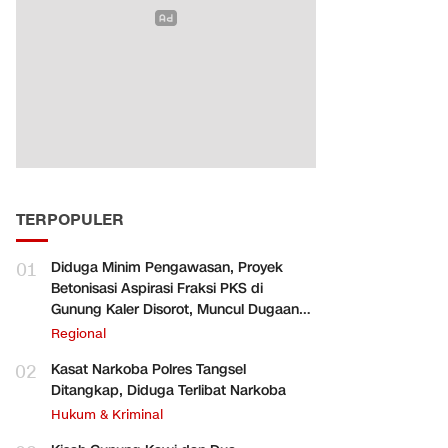
TERPOPULER
01
Diduga Minim Pengawasan, Proyek
Betonisasi Aspirasi Fraksi PKS di
Gunung Kaler Disorot, Muncul Dugaan
Pengurangan Volume
Regional
02
Kasat Narkoba Polres Tangsel
Ditangkap, Diduga Terlibat Narkoba
Hukum & Kriminal