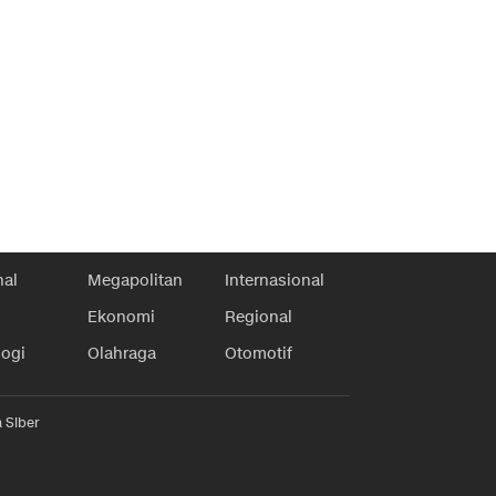
nal
Megapolitan
Internasional
Ekonomi
Regional
logi
Olahraga
Otomotif
 Siber