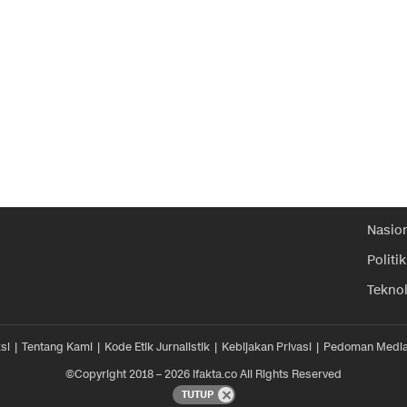
Nasio
Politik
Tekno
si
Tentang Kami
Kode Etik Jurnalistik
Kebijakan Privasi
Pedoman Media
©Copyright 2018 – 2026 ifakta.co All Rights Reserved
TUTUP