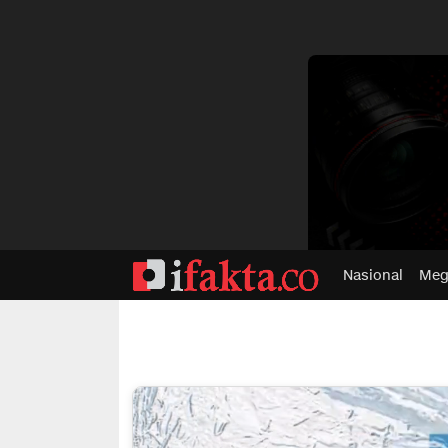
dvertisment
Nasional
Meg
ifakta.co
#pastibenar