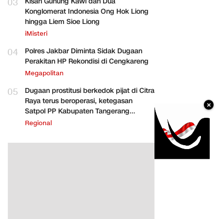
03
Kisah Gunung Kawi dan Dua
Konglomerat Indonesia Ong Hok Liong
hingga Liem Sioe Liong
iMisteri
04
Polres Jakbar Diminta Sidak Dugaan
Perakitan HP Rekondisi di Cengkareng
Megapolitan
05
Dugaan prostitusi berkedok pijat di Citra
Raya terus beroperasi, ketegasan
×
Satpol PP Kabupaten Tangerang
dipertanyakan
Regional