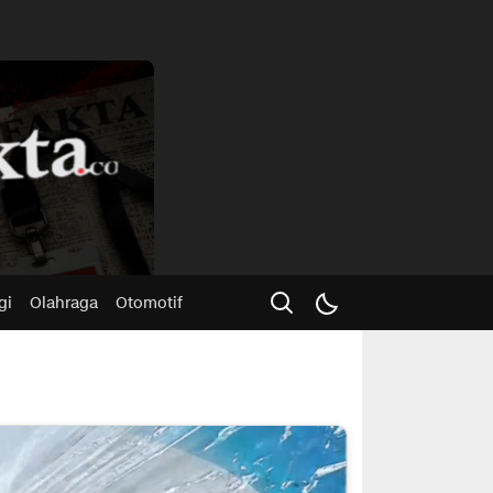
Advertisme
gi
Olahraga
Otomotif