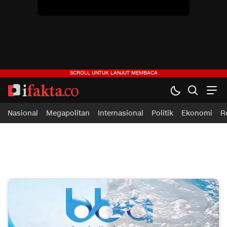
ifakta.co
#pastibenar
Nasional
Megapolitan
Internasional
Politik
Ekonomi
R