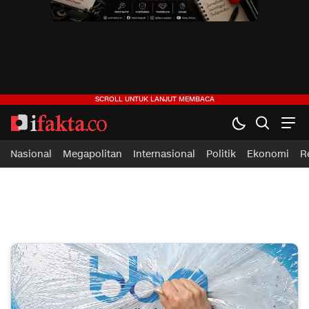
ifakta.co
#pastibenar
Nasional
Megapolitan
Internasional
Politik
Ekonomi
R