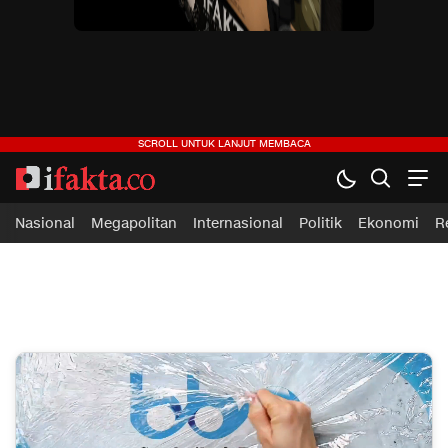
ifakta.co
#pastibenar
Nasional
Megapolitan
Internasional
Politik
Ekonomi
R