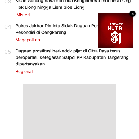
03
Kisah Gunung Kawi dan Dua Konglomerat Indonesia Ong
Hok Liong hingga Liem Sioe Liong
×
iMisteri
04
Polres Jakbar Diminta Sidak Dugaan Perakitan HP
Rekondisi di Cengkareng
Megapolitan
05
Dugaan prostitusi berkedok pijat di Citra Raya terus
beroperasi, ketegasan Satpol PP Kabupaten Tangerang
dipertanyakan
Regional