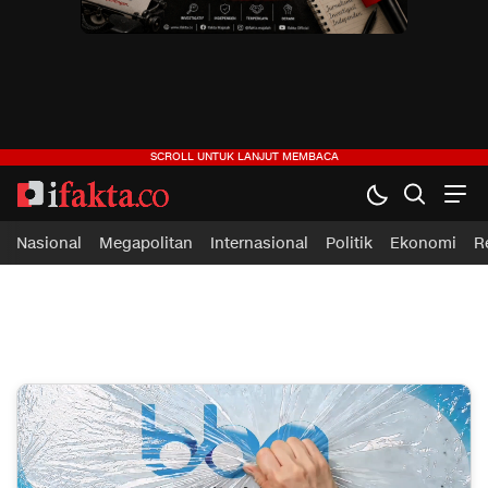
ifakta.co
#pastibenar
Nasional
Megapolitan
Internasional
Politik
Ekonomi
R