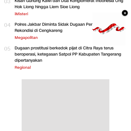
03
Kisah Gunung Kawi dan Dua Konglomerat Indonesia Ong
Hok Liong hingga Liem Sioe Liong
×
iMisteri
04
Polres Jakbar Diminta Sidak Dugaan Perakitan HP
Rekondisi di Cengkareng
Megapolitan
05
Dugaan prostitusi berkedok pijat di Citra Raya terus
beroperasi, ketegasan Satpol PP Kabupaten Tangerang
dipertanyakan
Regional