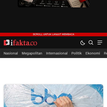
ifakta.co
#pastibenar
Nasional
Megapolitan
Internasional
Politik
Ekonomi
R