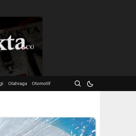
Advertisme
gi
Olahraga
Otomotif