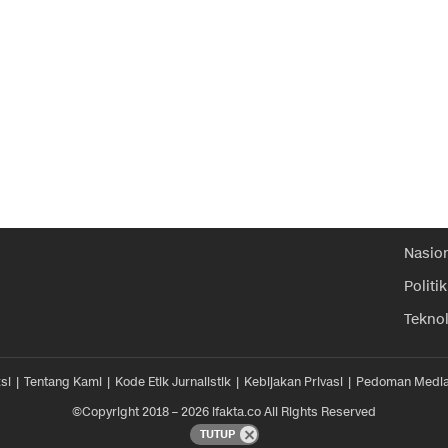
Nasio
Politik
Tekno
si
Tentang Kami
Kode Etik Jurnalistik
Kebijakan Privasi
Pedoman Media
©Copyright 2018 – 2026 ifakta.co All Rights Reserved
TUTUP