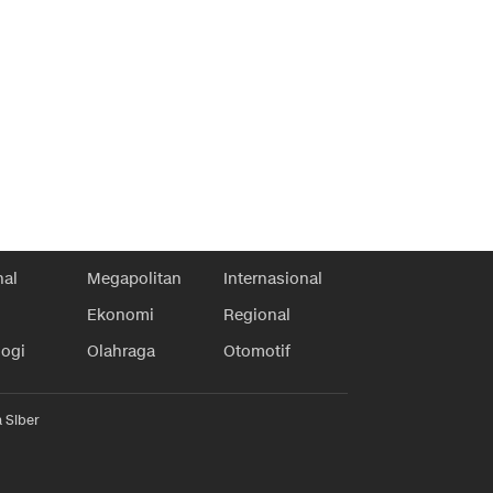
nal
Megapolitan
Internasional
Ekonomi
Regional
logi
Olahraga
Otomotif
 Siber