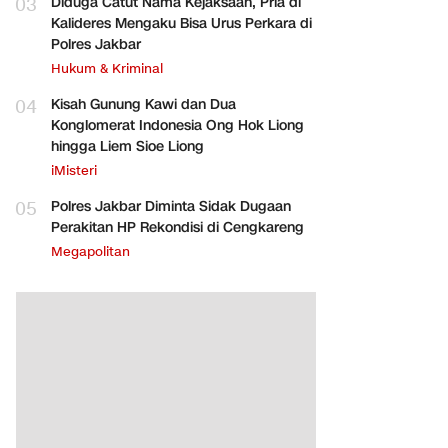
03
Diduga Catut Nama Kejaksaan, Pria di
Kalideres Mengaku Bisa Urus Perkara di
Polres Jakbar
Hukum & Kriminal
04
Kisah Gunung Kawi dan Dua
Konglomerat Indonesia Ong Hok Liong
hingga Liem Sioe Liong
iMisteri
05
Polres Jakbar Diminta Sidak Dugaan
Perakitan HP Rekondisi di Cengkareng
Megapolitan