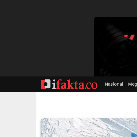
dvertisment
Nasional
Meg
ifakta.co
#pastibenar