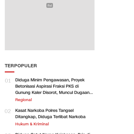
TERPOPULER
01
Diduga Minim Pengawasan, Proyek
Betonisasi Aspirasi Fraksi PKS di
Gunung Kaler Disorot, Muncul Dugaan
Pengurangan Volume
Regional
02
Kasat Narkoba Polres Tangsel
Ditangkap, Diduga Terlibat Narkoba
Hukum & Kriminal