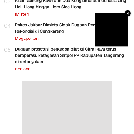
03
Kisah Gunung Kawi dan Dua Konglomerat Indonesia Ong
Hok Liong hingga Liem Sioe Liong
×
iMisteri
04
Polres Jakbar Diminta Sidak Dugaan Perakitan HP
Rekondisi di Cengkareng
Megapolitan
05
Dugaan prostitusi berkedok pijat di Citra Raya terus
beroperasi, ketegasan Satpol PP Kabupaten Tangerang
dipertanyakan
Regional