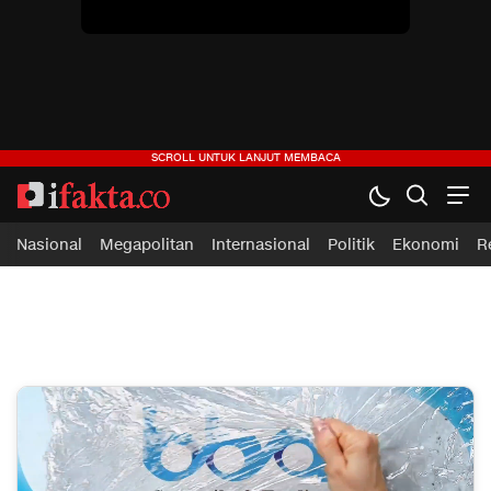
ifakta.co
#pastibenar
Nasional
Megapolitan
Internasional
Politik
Ekonomi
R