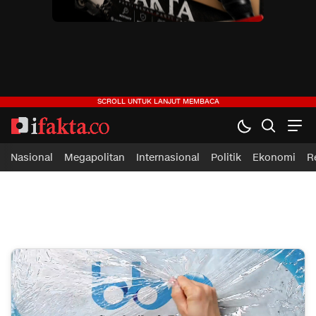
ifakta.co
#pastibenar
Nasional
Megapolitan
Internasional
Politik
Ekonomi
R