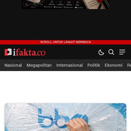
ifakta.co
#pastibenar
Nasional
Megapolitan
Internasional
Politik
Ekonomi
R