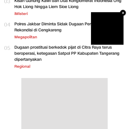
03
Kisah Gunung Kawi dan Dua Konglomerat Indonesia Ong
Hok Liong hingga Liem Sioe Liong
×
iMisteri
04
Polres Jakbar Diminta Sidak Dugaan Perakitan HP
Rekondisi di Cengkareng
Megapolitan
05
Dugaan prostitusi berkedok pijat di Citra Raya terus
beroperasi, ketegasan Satpol PP Kabupaten Tangerang
dipertanyakan
Regional