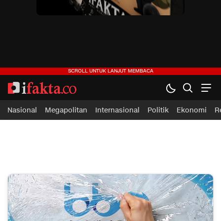
ifakta.co
#pastibenar
Nasional
Megapolitan
Internasional
Politik
Ekonomi
R