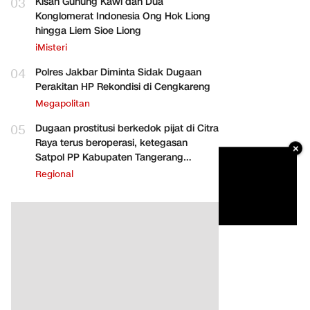
03
Kisah Gunung Kawi dan Dua
Konglomerat Indonesia Ong Hok Liong
hingga Liem Sioe Liong
iMisteri
04
Polres Jakbar Diminta Sidak Dugaan
Perakitan HP Rekondisi di Cengkareng
Megapolitan
05
Dugaan prostitusi berkedok pijat di Citra
Raya terus beroperasi, ketegasan
×
Satpol PP Kabupaten Tangerang
dipertanyakan
Regional