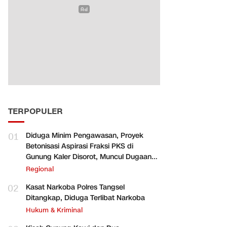
TERPOPULER
01
Diduga Minim Pengawasan, Proyek
Betonisasi Aspirasi Fraksi PKS di
Gunung Kaler Disorot, Muncul Dugaan
Pengurangan Volume
Regional
02
Kasat Narkoba Polres Tangsel
Ditangkap, Diduga Terlibat Narkoba
Hukum & Kriminal