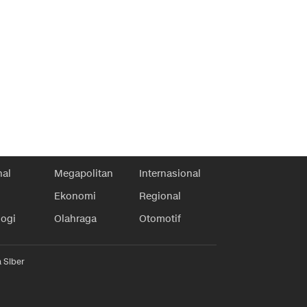
nal
Megapolitan
Internasional
Ekonomi
Regional
logi
Olahraga
Otomotif
 Siber