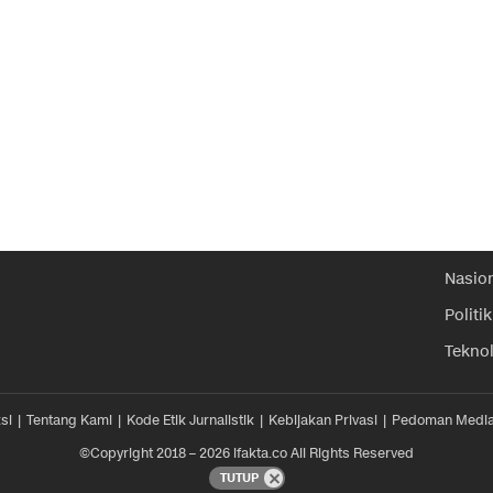
Nasio
Politik
Tekno
si
Tentang Kami
Kode Etik Jurnalistik
Kebijakan Privasi
Pedoman Media
©Copyright 2018 – 2026 ifakta.co All Rights Reserved
TUTUP