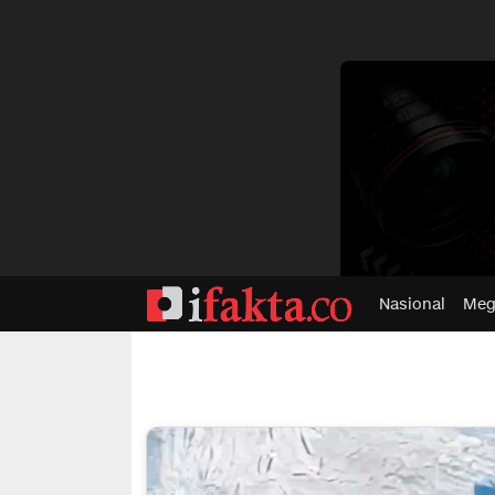
dvertisment
Nasional
Meg
ifakta.co
#pastibenar