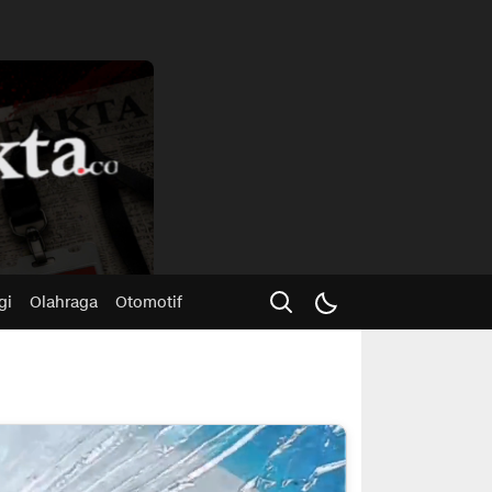
Advertisme
gi
Olahraga
Otomotif