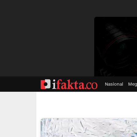
dvertisment
Nasional
Meg
ifakta.co
#pastibenar