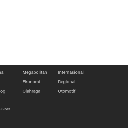
nal
Megapolitan
Internasional
Ekonomi
Regional
logi
Olahraga
Otomotif
 Siber