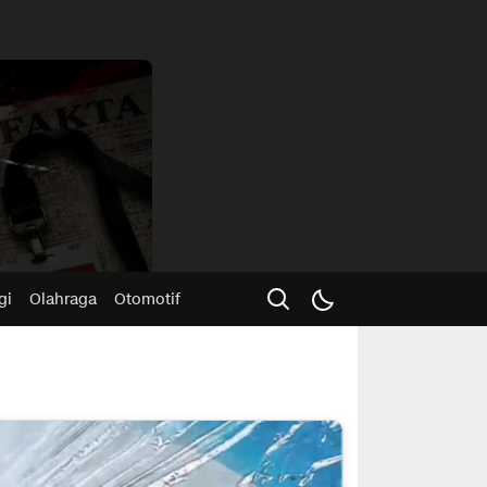
Advertisme
gi
Olahraga
Otomotif