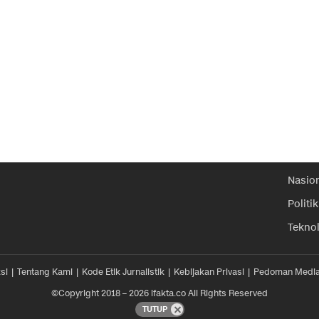
Nasio
Politik
Tekno
si
Tentang Kami
Kode Etik Jurnalistik
Kebijakan Privasi
Pedoman Media
©Copyright 2018 – 2026 ifakta.co All Rights Reserved
TUTUP