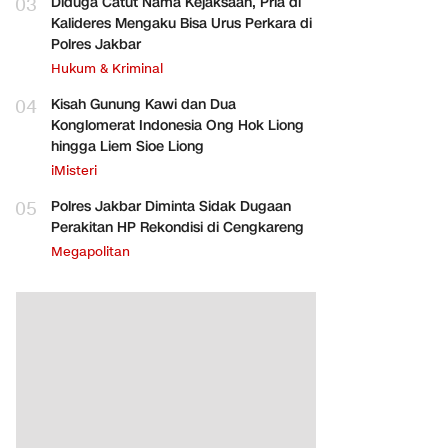
03
Diduga Catut Nama Kejaksaan, Pria di
Kalideres Mengaku Bisa Urus Perkara di
Polres Jakbar
Hukum & Kriminal
04
Kisah Gunung Kawi dan Dua
Konglomerat Indonesia Ong Hok Liong
hingga Liem Sioe Liong
iMisteri
05
Polres Jakbar Diminta Sidak Dugaan
Perakitan HP Rekondisi di Cengkareng
Megapolitan