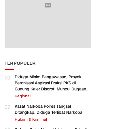
TERPOPULER
01
Diduga Minim Pengawasan, Proyek
Betonisasi Aspirasi Fraksi PKS di
Gunung Kaler Disorot, Muncul Dugaan
Pengurangan Volume
Regional
02
Kasat Narkoba Polres Tangsel
Ditangkap, Diduga Terlibat Narkoba
Hukum & Kriminal