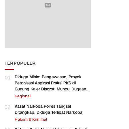
TERPOPULER
01
Diduga Minim Pengawasan, Proyek
Betonisasi Aspirasi Fraksi PKS di
Gunung Kaler Disorot, Muncul Dugaan
Pengurangan Volume
Regional
02
Kasat Narkoba Polres Tangsel
Ditangkap, Diduga Terlibat Narkoba
Hukum & Kriminal