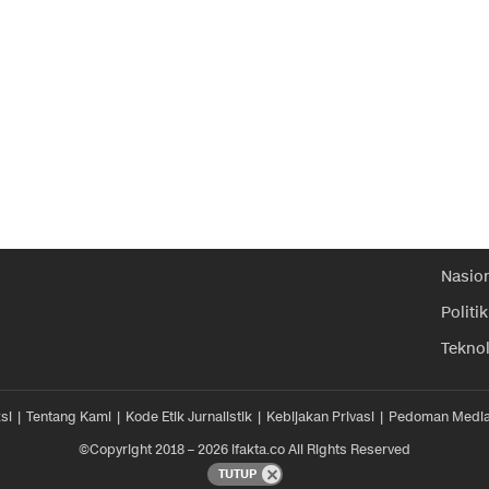
Nasio
Politik
Tekno
si
Tentang Kami
Kode Etik Jurnalistik
Kebijakan Privasi
Pedoman Media
©Copyright 2018 – 2026 ifakta.co All Rights Reserved
TUTUP