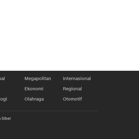
nal
Megapolitan
Internasional
Ekonomi
Regional
logi
Olahraga
Otomotif
 Siber