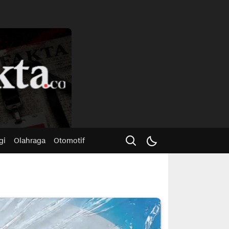
Advertisme
gi
Olahraga
Otomotif