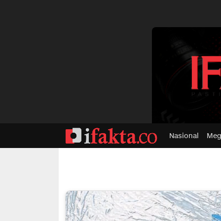
dvertisment
Nasional
Meg
ifakta.co
#pastibenar