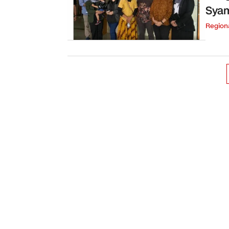
Syam
Tunt
Region