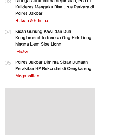
03
Diduga Catut Nama Kejaksaan, Pria di
Kalideres Mengaku Bisa Urus Perkara di
Polres Jakbar
Hukum & Kriminal
04
Kisah Gunung Kawi dan Dua
Konglomerat Indonesia Ong Hok Liong
hingga Liem Sioe Liong
iMisteri
05
Polres Jakbar Diminta Sidak Dugaan
Perakitan HP Rekondisi di Cengkareng
Megapolitan