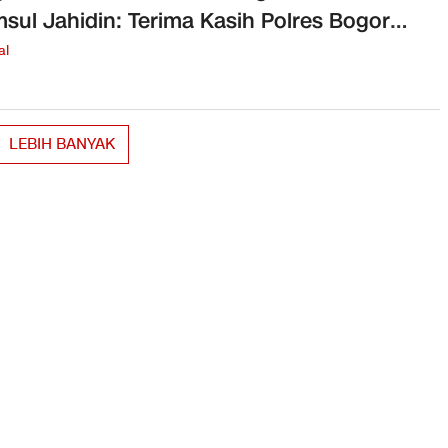
sul Jahidin: Terima Kasih Polres Bogor
askan Tempuh Jalur RJ
al
LEBIH BANYAK