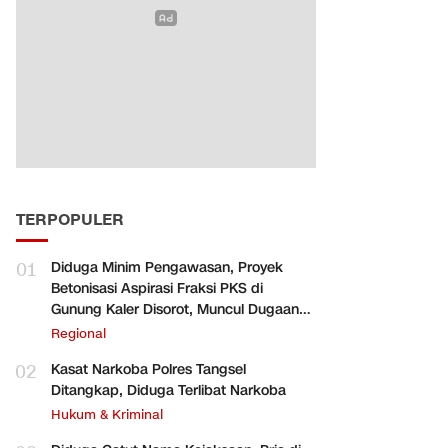
TERPOPULER
01
Diduga Minim Pengawasan, Proyek
Betonisasi Aspirasi Fraksi PKS di
Gunung Kaler Disorot, Muncul Dugaan
Pengurangan Volume
Regional
02
Kasat Narkoba Polres Tangsel
Ditangkap, Diduga Terlibat Narkoba
Hukum & Kriminal