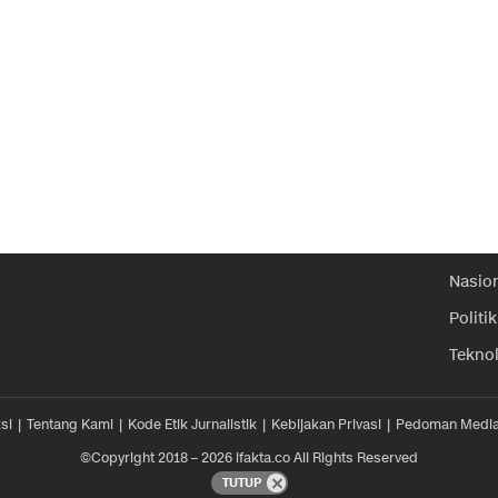
Nasio
Politik
Tekno
si
Tentang Kami
Kode Etik Jurnalistik
Kebijakan Privasi
Pedoman Media
©Copyright 2018 – 2026 ifakta.co All Rights Reserved
TUTUP