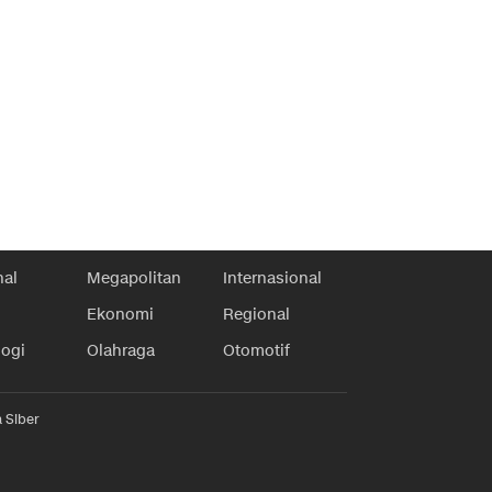
nal
Megapolitan
Internasional
Ekonomi
Regional
logi
Olahraga
Otomotif
 Siber