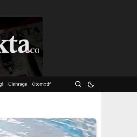
Advertisme
gi
Olahraga
Otomotif