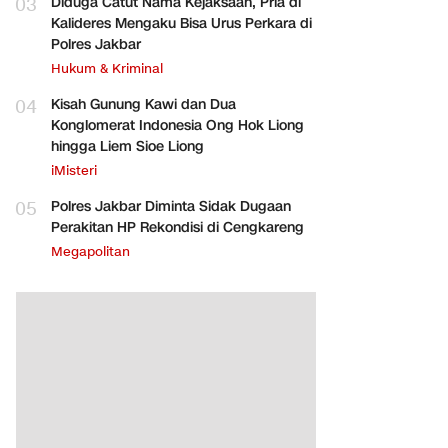
03
Diduga Catut Nama Kejaksaan, Pria di
Kalideres Mengaku Bisa Urus Perkara di
Polres Jakbar
Hukum & Kriminal
04
Kisah Gunung Kawi dan Dua
Konglomerat Indonesia Ong Hok Liong
hingga Liem Sioe Liong
iMisteri
05
Polres Jakbar Diminta Sidak Dugaan
Perakitan HP Rekondisi di Cengkareng
Megapolitan