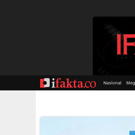
dvertisment
Nasional
Meg
ifakta.co
#pastibenar