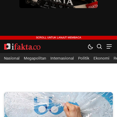
ifakta.co
#pastibenar
Nasional
Megapolitan
Internasional
Politik
Ekonomi
R