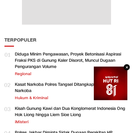
TERPOPULER
01
Diduga Minim Pengawasan, Proyek Betonisasi Aspirasi
Fraksi PKS di Gunung Kaler Disorot, Muncul Dugaan
Pengurangan Volume
×
Regional
02
Kasat Narkoba Polres Tangsel Ditangkap, Diduga Terlibat
Narkoba
Hukum & Kriminal
03
Kisah Gunung Kawi dan Dua Konglomerat Indonesia Ong
Hok Liong hingga Liem Sioe Liong
iMisteri
Polres Jakbar Diminta Sidak Dugaan Perakitan HP