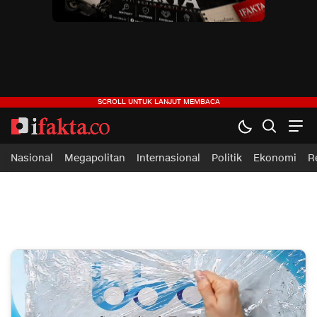
ifakta.co
#pastibenar
Nasional
Megapolitan
Internasional
Politik
Ekonomi
R