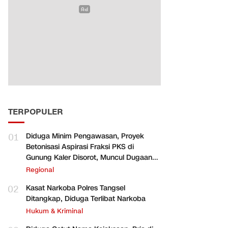
TERPOPULER
01
Diduga Minim Pengawasan, Proyek
Betonisasi Aspirasi Fraksi PKS di
Gunung Kaler Disorot, Muncul Dugaan
Pengurangan Volume
Regional
02
Kasat Narkoba Polres Tangsel
Ditangkap, Diduga Terlibat Narkoba
Hukum & Kriminal