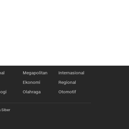
nal
Megapolitan
Internasional
Ekonomi
Regional
logi
Olahraga
Otomotif
 Siber