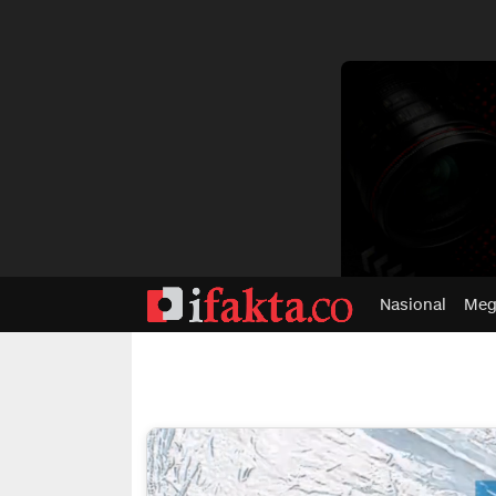
dvertisment
Nasional
Meg
ifakta.co
#pastibenar