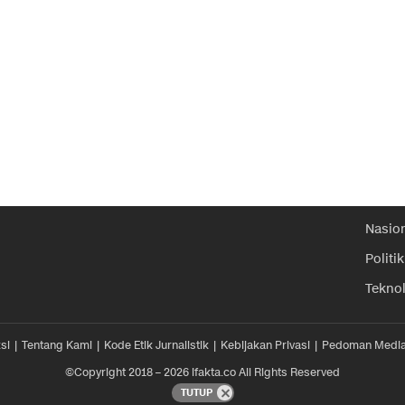
Nasio
Politik
Tekno
si
Tentang Kami
Kode Etik Jurnalistik
Kebijakan Privasi
Pedoman Media
©Copyright 2018 – 2026 ifakta.co All Rights Reserved
TUTUP