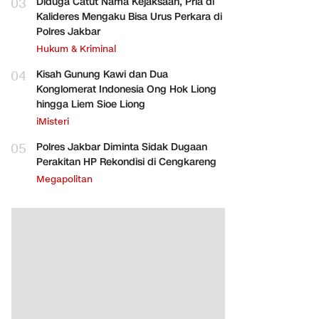
03
Diduga Catut Nama Kejaksaan, Pria di
Kalideres Mengaku Bisa Urus Perkara di
Polres Jakbar
Hukum & Kriminal
04
Kisah Gunung Kawi dan Dua
Konglomerat Indonesia Ong Hok Liong
hingga Liem Sioe Liong
iMisteri
05
Polres Jakbar Diminta Sidak Dugaan
Perakitan HP Rekondisi di Cengkareng
Megapolitan