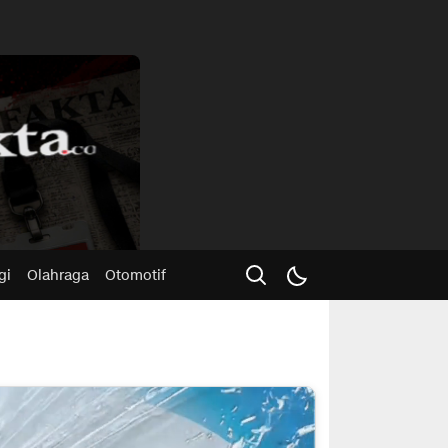
Advertisme
gi
Olahraga
Otomotif