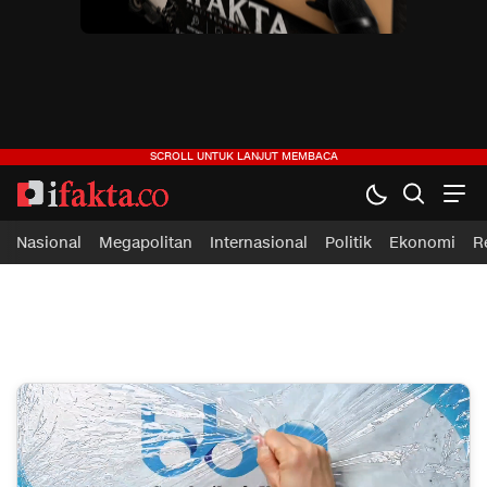
ifakta.co
#pastibenar
Nasional
Megapolitan
Internasional
Politik
Ekonomi
R