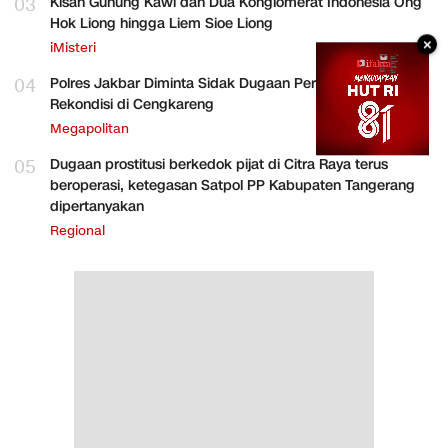
03
Kisah Gunung Kawi dan Dua Konglomerat Indonesia Ong
Hok Liong hingga Liem Sioe Liong
×
iMisteri
04
Polres Jakbar Diminta Sidak Dugaan Perakitan HP
Rekondisi di Cengkareng
Megapolitan
05
Dugaan prostitusi berkedok pijat di Citra Raya terus
beroperasi, ketegasan Satpol PP Kabupaten Tangerang
dipertanyakan
Regional