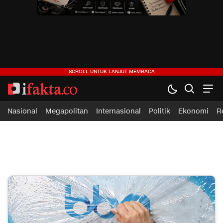
ifakta.co
#pastibenar
Nasional
Megapolitan
Internasional
Politik
Ekonomi
R