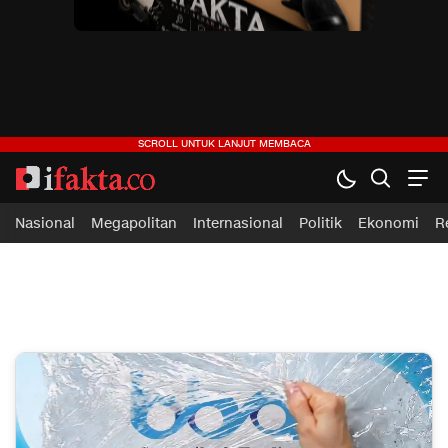
ifakta.co
#pastibenar
Nasional
Megapolitan
Internasional
Politik
Ekonomi
R