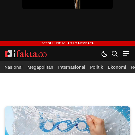
ifakta.co
#pastibenar
Nasional
Megapolitan
Internasional
Politik
Ekonomi
R