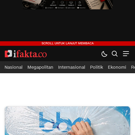
ifakta.co
#pastibenar
Nasional
Megapolitan
Internasional
Politik
Ekonomi
R