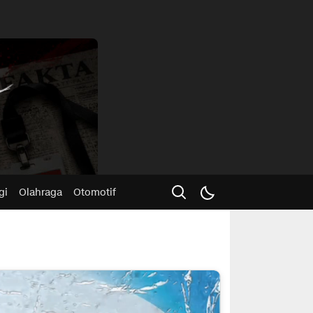
Advertisme
gi
Olahraga
Otomotif