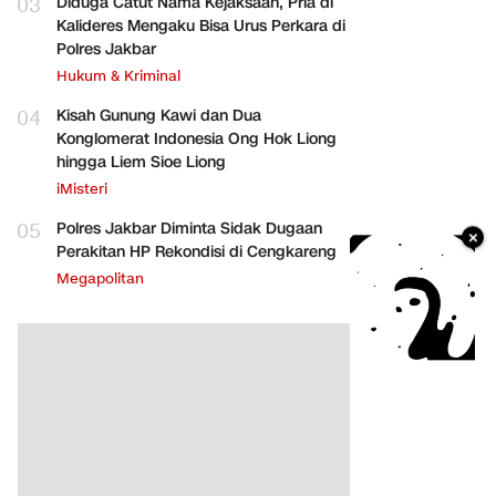
03
Diduga Catut Nama Kejaksaan, Pria di
Kalideres Mengaku Bisa Urus Perkara di
Polres Jakbar
Hukum & Kriminal
04
Kisah Gunung Kawi dan Dua
Konglomerat Indonesia Ong Hok Liong
hingga Liem Sioe Liong
iMisteri
05
Polres Jakbar Diminta Sidak Dugaan
×
Perakitan HP Rekondisi di Cengkareng
Megapolitan