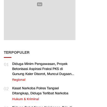
TERPOPULER
01
Diduga Minim Pengawasan, Proyek
Betonisasi Aspirasi Fraksi PKS di
Gunung Kaler Disorot, Muncul Dugaan
Pengurangan Volume
Regional
02
Kasat Narkoba Polres Tangsel
Ditangkap, Diduga Terlibat Narkoba
Hukum & Kriminal