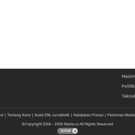
Nasio
Politik
Tekno
si
Tentang Kami
Kode Etik Jurnalistik
Kebijakan Privasi
Pedoman Media
©Copyright 2018 – 2026 ifakta.co All Rights Reserved
TUTUP