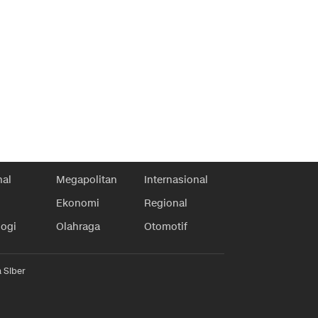
nal
Megapolitan
Internasional
Ekonomi
Regional
logi
Olahraga
Otomotif
 Siber