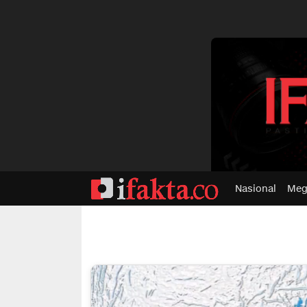
dvertisment
Nasional
Meg
ifakta.co
#pastibenar