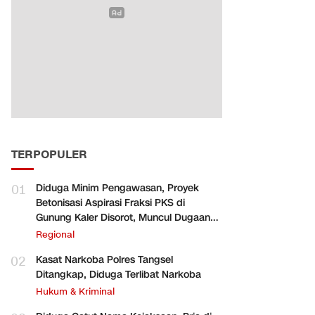
TERPOPULER
01
Diduga Minim Pengawasan, Proyek
Betonisasi Aspirasi Fraksi PKS di
Gunung Kaler Disorot, Muncul Dugaan
Pengurangan Volume
Regional
02
Kasat Narkoba Polres Tangsel
Ditangkap, Diduga Terlibat Narkoba
Hukum & Kriminal