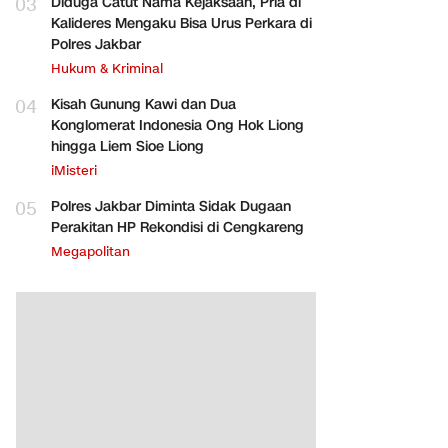
03
Diduga Catut Nama Kejaksaan, Pria di
Kalideres Mengaku Bisa Urus Perkara di
Polres Jakbar
Hukum & Kriminal
04
Kisah Gunung Kawi dan Dua
Konglomerat Indonesia Ong Hok Liong
hingga Liem Sioe Liong
iMisteri
05
Polres Jakbar Diminta Sidak Dugaan
Perakitan HP Rekondisi di Cengkareng
Megapolitan