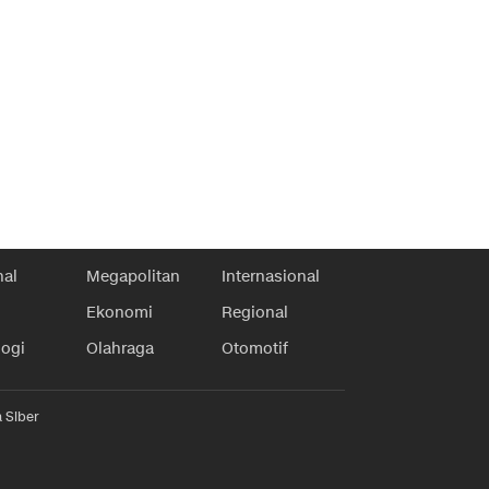
nal
Megapolitan
Internasional
Ekonomi
Regional
logi
Olahraga
Otomotif
 Siber