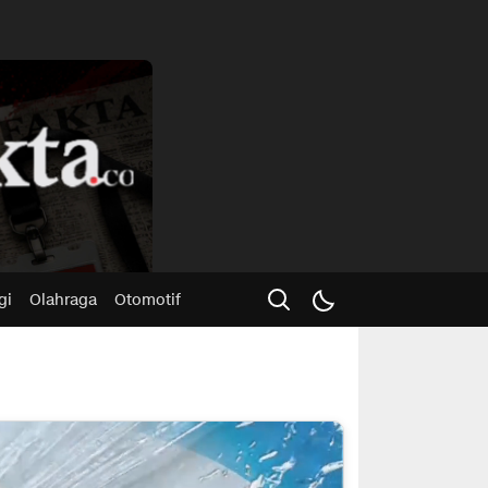
Advertisme
gi
Olahraga
Otomotif