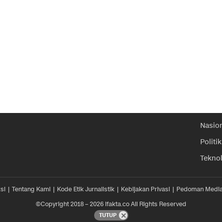
Nasio
Politik
Tekno
si
Tentang Kami
Kode Etik Jurnalistik
Kebijakan Privasi
Pedoman Media
©Copyright 2018 – 2026 ifakta.co All Rights Reserved
TUTUP