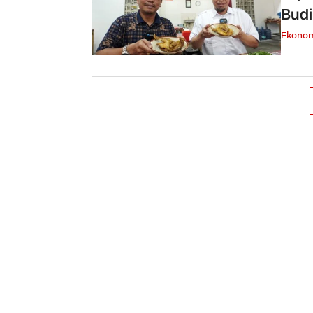
Budi
Ekono