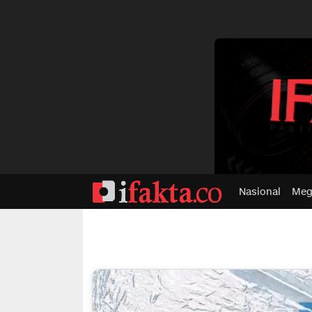
dvertisment
Nasional
Meg
ifakta.co
#pastibenar