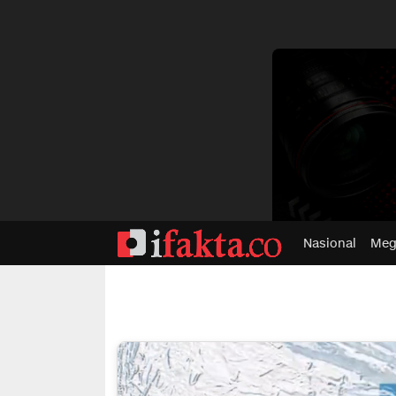
dvertisment
Nasional
Meg
ifakta.co
#pastibenar