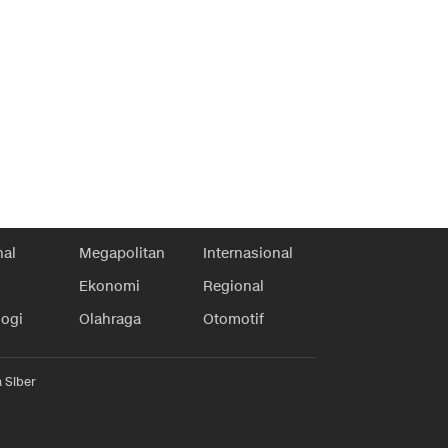
nal
Megapolitan
Internasional
Ekonomi
Regional
logi
Olahraga
Otomotif
 Siber