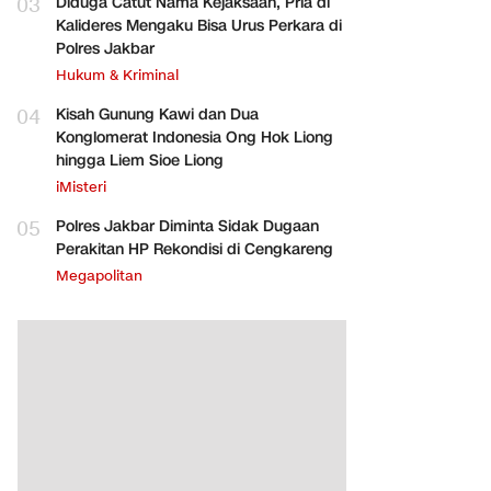
03
Diduga Catut Nama Kejaksaan, Pria di
Kalideres Mengaku Bisa Urus Perkara di
Polres Jakbar
Hukum & Kriminal
04
Kisah Gunung Kawi dan Dua
Konglomerat Indonesia Ong Hok Liong
hingga Liem Sioe Liong
iMisteri
05
Polres Jakbar Diminta Sidak Dugaan
Perakitan HP Rekondisi di Cengkareng
Megapolitan