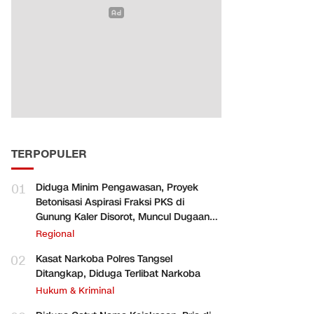
TERPOPULER
01
Diduga Minim Pengawasan, Proyek
Betonisasi Aspirasi Fraksi PKS di
Gunung Kaler Disorot, Muncul Dugaan
Pengurangan Volume
Regional
02
Kasat Narkoba Polres Tangsel
Ditangkap, Diduga Terlibat Narkoba
Hukum & Kriminal