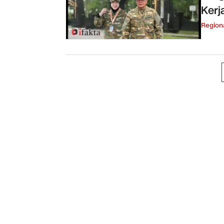
Kerj
Region