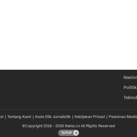
Nasio
Politik
Tekno
si
Tentang Kami
Kode Etik Jurnalistik
Kebijakan Privasi
Pedoman Media
©Copyright 2018 – 2026 ifakta.co All Rights Reserved
TUTUP