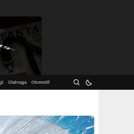
Advertisme
gi
Olahraga
Otomotif