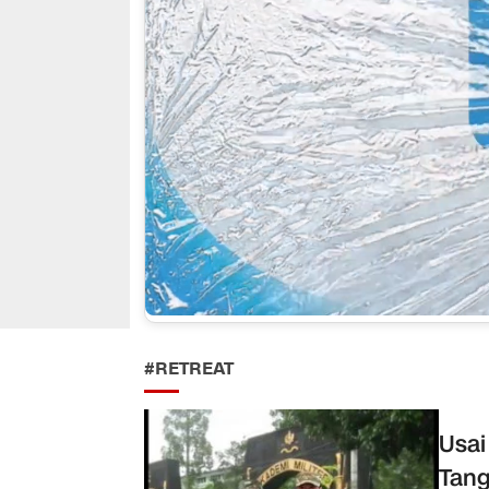
#RETREAT
Usai
Tang