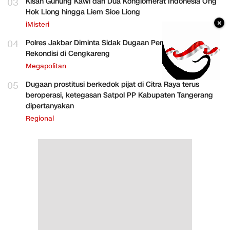
03
Kisah Gunung Kawi dan Dua Konglomerat Indonesia Ong
Hok Liong hingga Liem Sioe Liong
×
iMisteri
04
Polres Jakbar Diminta Sidak Dugaan Perakitan HP
Rekondisi di Cengkareng
Megapolitan
05
Dugaan prostitusi berkedok pijat di Citra Raya terus
beroperasi, ketegasan Satpol PP Kabupaten Tangerang
dipertanyakan
Regional