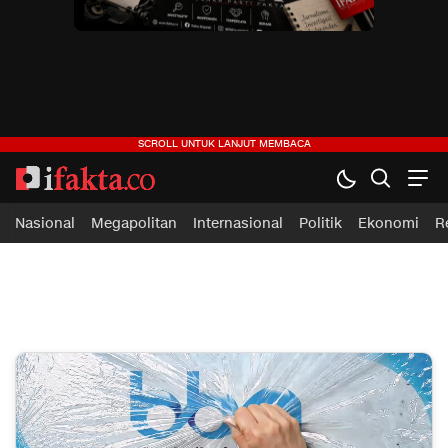
ifakta.co
#pastibenar
Nasional
Megapolitan
Internasional
Politik
Ekonomi
R