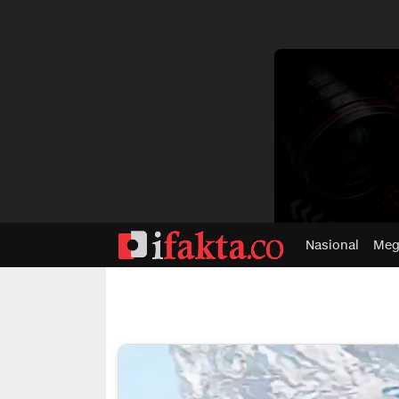
dvertisment
Nasional
Meg
ifakta.co
#pastibenar