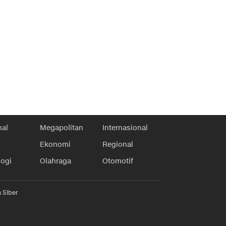
nal
Megapolitan
Internasional
Ekonomi
Regional
logi
Olahraga
Otomotif
 Siber