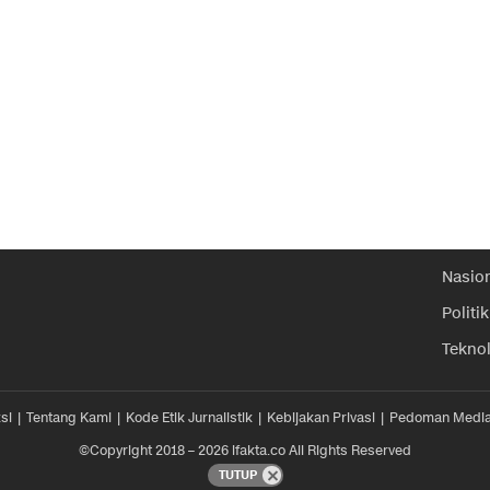
Nasio
Politik
Tekno
si
Tentang Kami
Kode Etik Jurnalistik
Kebijakan Privasi
Pedoman Media
©Copyright 2018 – 2026 ifakta.co All Rights Reserved
TUTUP