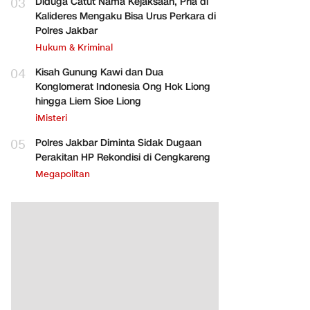
03
Diduga Catut Nama Kejaksaan, Pria di
Kalideres Mengaku Bisa Urus Perkara di
Polres Jakbar
Hukum & Kriminal
04
Kisah Gunung Kawi dan Dua
Konglomerat Indonesia Ong Hok Liong
hingga Liem Sioe Liong
iMisteri
05
Polres Jakbar Diminta Sidak Dugaan
Perakitan HP Rekondisi di Cengkareng
Megapolitan