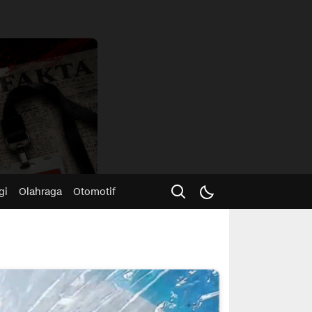
Advertisme
gi
Olahraga
Otomotif