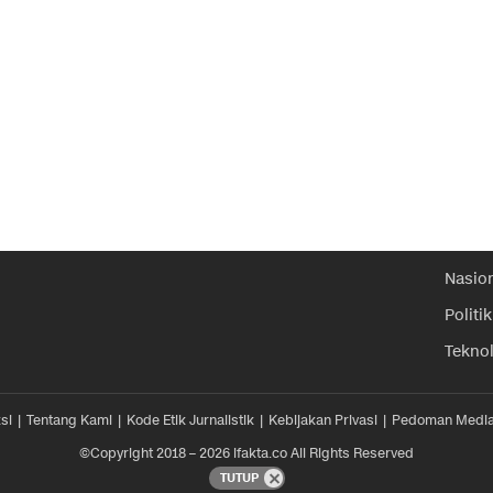
Nasio
Politik
Tekno
si
Tentang Kami
Kode Etik Jurnalistik
Kebijakan Privasi
Pedoman Media
©Copyright 2018 – 2026 ifakta.co All Rights Reserved
TUTUP