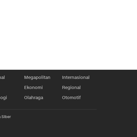
nal
Megapolitan
Internasional
Ekonomi
Regional
logi
Olahraga
Otomotif
 Siber