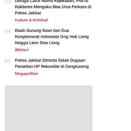
03
Diduga Catut Nama Kejaksaan, Pria di
Kalideres Mengaku Bisa Urus Perkara di
Polres Jakbar
Hukum & Kriminal
04
Kisah Gunung Kawi dan Dua
Konglomerat Indonesia Ong Hok Liong
hingga Liem Sioe Liong
iMisteri
05
Polres Jakbar Diminta Sidak Dugaan
Perakitan HP Rekondisi di Cengkareng
Megapolitan