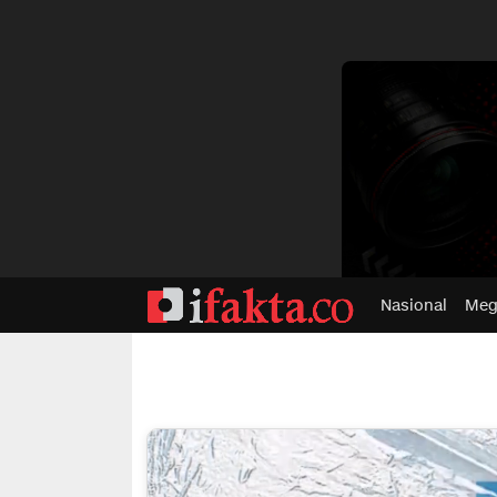
dvertisment
Nasional
Meg
ifakta.co
#pastibenar