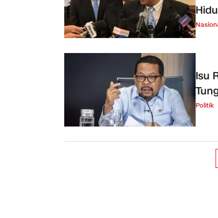
Hid
Nasion
Isu 
Tung
Politik