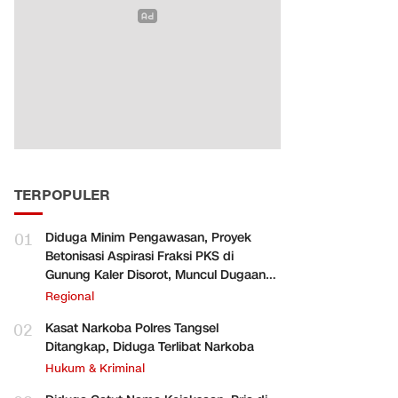
TERPOPULER
01
Diduga Minim Pengawasan, Proyek
Betonisasi Aspirasi Fraksi PKS di
Gunung Kaler Disorot, Muncul Dugaan
Pengurangan Volume
Regional
02
Kasat Narkoba Polres Tangsel
Ditangkap, Diduga Terlibat Narkoba
Hukum & Kriminal