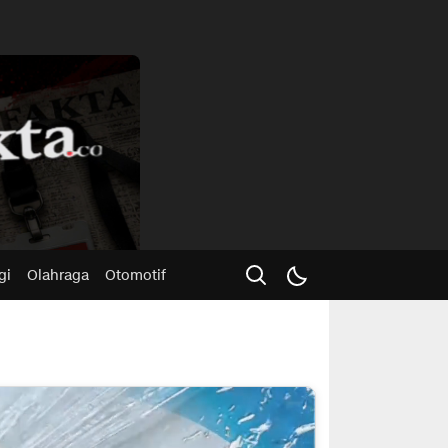
Advertisme
gi
Olahraga
Otomotif