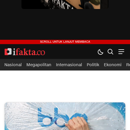
ifakta.co
#pastibenar
Nasional
Megapolitan
Internasional
Politik
Ekonomi
R