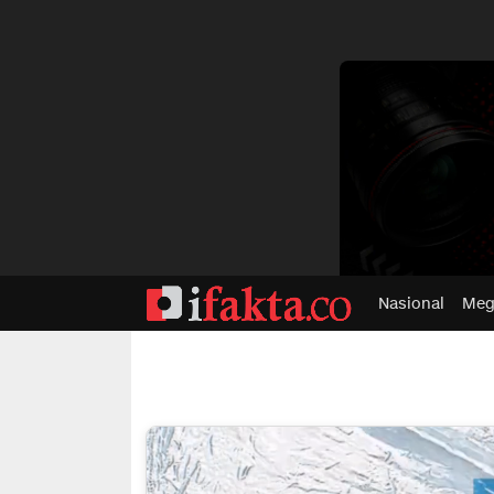
dvertisment
Nasional
Meg
ifakta.co
#pastibenar