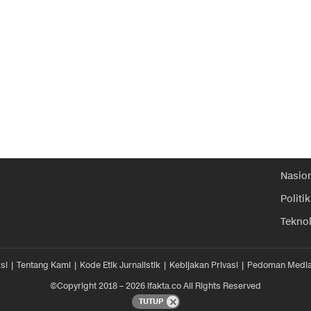
Nasio
Politik
Tekno
si
Tentang Kami
Kode Etik Jurnalistik
Kebijakan Privasi
Pedoman Media
©Copyright 2018 – 2026 ifakta.co All Rights Reserved
TUTUP