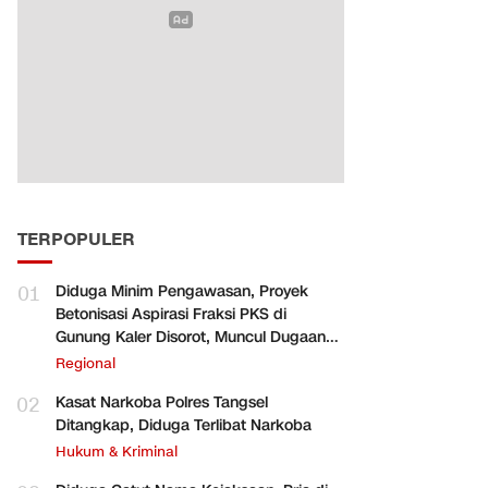
TERPOPULER
01
Diduga Minim Pengawasan, Proyek
Betonisasi Aspirasi Fraksi PKS di
Gunung Kaler Disorot, Muncul Dugaan
Pengurangan Volume
Regional
02
Kasat Narkoba Polres Tangsel
Ditangkap, Diduga Terlibat Narkoba
Hukum & Kriminal