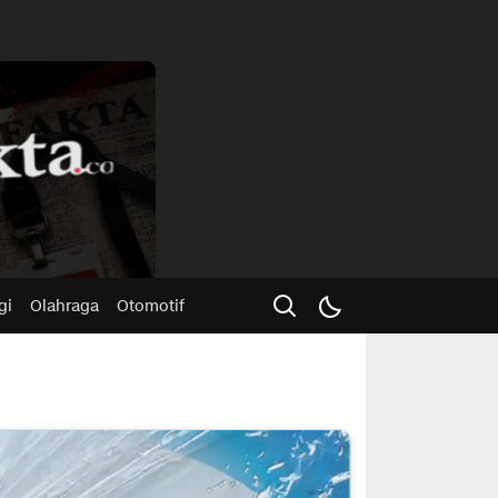
Advertisme
gi
Olahraga
Otomotif