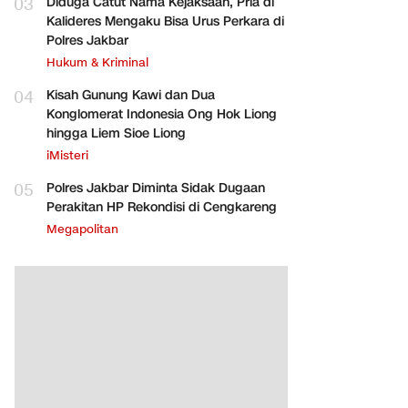
03
Diduga Catut Nama Kejaksaan, Pria di
Kalideres Mengaku Bisa Urus Perkara di
Polres Jakbar
Hukum & Kriminal
04
Kisah Gunung Kawi dan Dua
Konglomerat Indonesia Ong Hok Liong
hingga Liem Sioe Liong
iMisteri
05
Polres Jakbar Diminta Sidak Dugaan
Perakitan HP Rekondisi di Cengkareng
Megapolitan