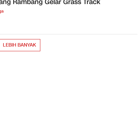
ng Rambang Gelar Grass Track
ga
LEBIH BANYAK