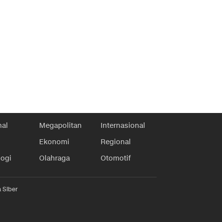
nal
Megapolitan
Internasional
Ekonomi
Regional
logi
Olahraga
Otomotif
 Siber