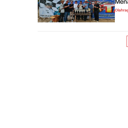
Mena
Olahra