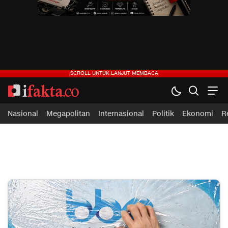
ifakta.co
#pastibenar
Nasional
Megapolitan
Internasional
Politik
Ekonomi
R