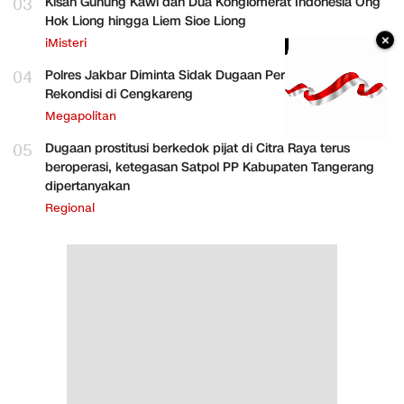
03
Kisah Gunung Kawi dan Dua Konglomerat Indonesia Ong
Hok Liong hingga Liem Sioe Liong
×
iMisteri
04
Polres Jakbar Diminta Sidak Dugaan Perakitan HP
Rekondisi di Cengkareng
Megapolitan
05
Dugaan prostitusi berkedok pijat di Citra Raya terus
beroperasi, ketegasan Satpol PP Kabupaten Tangerang
dipertanyakan
Regional