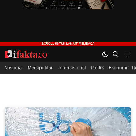
ifakta.co
#pastibenar
Nasional
Megapolitan
Internasional
Politik
Ekonomi
R