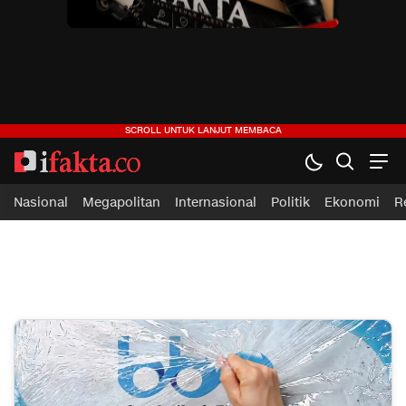
ifakta.co
#pastibenar
Nasional
Megapolitan
Internasional
Politik
Ekonomi
R