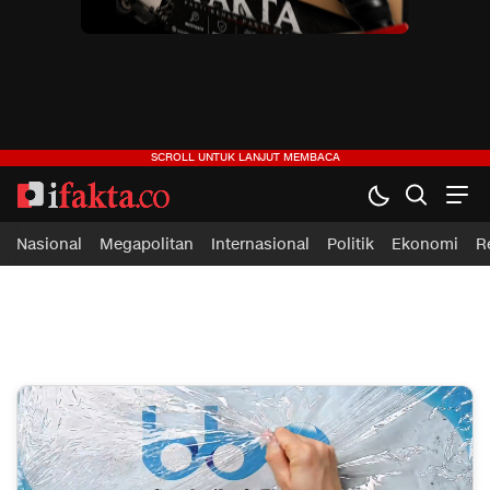
ifakta.co
#pastibenar
Nasional
Megapolitan
Internasional
Politik
Ekonomi
R