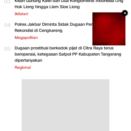
03
Kisah Gunung Kawi dan Dua Konglomerat Indonesia Ong
Hok Liong hingga Liem Sioe Liong
×
iMisteri
04
Polres Jakbar Diminta Sidak Dugaan Perakitan HP
Rekondisi di Cengkareng
Megapolitan
05
Dugaan prostitusi berkedok pijat di Citra Raya terus
beroperasi, ketegasan Satpol PP Kabupaten Tangerang
dipertanyakan
Regional