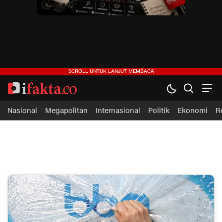
ifakta.co
#pastibenar
Nasional
Megapolitan
Internasional
Politik
Ekonomi
R