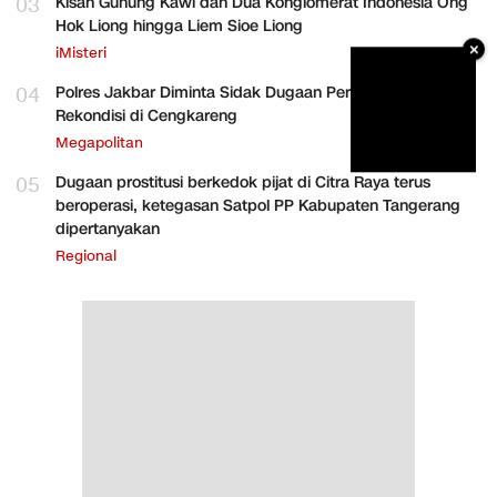
03
Kisah Gunung Kawi dan Dua Konglomerat Indonesia Ong
Hok Liong hingga Liem Sioe Liong
×
iMisteri
04
Polres Jakbar Diminta Sidak Dugaan Perakitan HP
Rekondisi di Cengkareng
Megapolitan
05
Dugaan prostitusi berkedok pijat di Citra Raya terus
beroperasi, ketegasan Satpol PP Kabupaten Tangerang
dipertanyakan
Regional