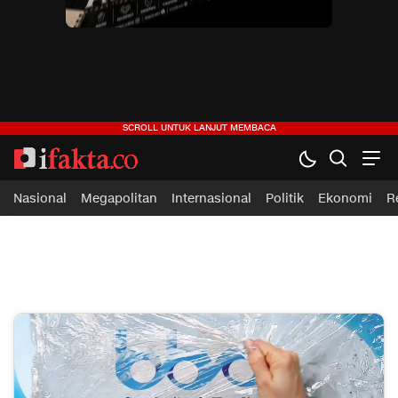
ifakta.co
#pastibenar
Nasional
Megapolitan
Internasional
Politik
Ekonomi
R