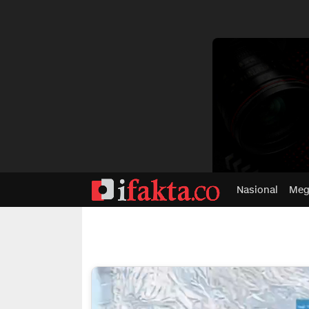
dvertisment
Nasional
Meg
ifakta.co
#pastibenar