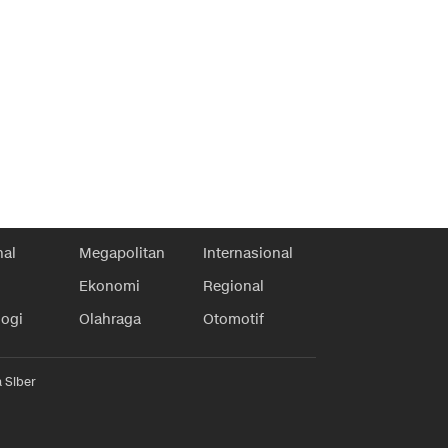
nal
Megapolitan
Internasional
Ekonomi
Regional
logi
Olahraga
Otomotif
 Siber