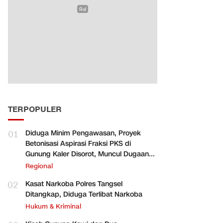
TERPOPULER
01
Diduga Minim Pengawasan, Proyek
Betonisasi Aspirasi Fraksi PKS di
Gunung Kaler Disorot, Muncul Dugaan
Pengurangan Volume
Regional
02
Kasat Narkoba Polres Tangsel
Ditangkap, Diduga Terlibat Narkoba
Hukum & Kriminal