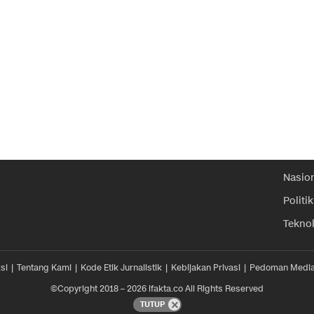
Nasio
Politik
Tekno
si
Tentang Kami
Kode Etik Jurnalistik
Kebijakan Privasi
Pedoman Media
©Copyright 2018 – 2026 ifakta.co All Rights Reserved
TUTUP