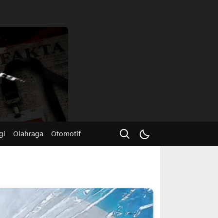
Advertisme
gi
Olahraga
Otomotif