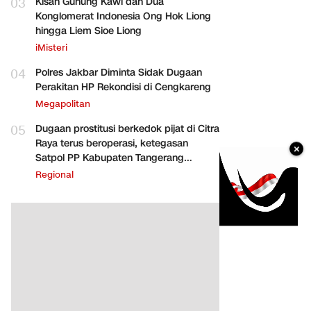
03
Kisah Gunung Kawi dan Dua
Konglomerat Indonesia Ong Hok Liong
hingga Liem Sioe Liong
iMisteri
04
Polres Jakbar Diminta Sidak Dugaan
Perakitan HP Rekondisi di Cengkareng
Megapolitan
05
Dugaan prostitusi berkedok pijat di Citra
Raya terus beroperasi, ketegasan
×
Satpol PP Kabupaten Tangerang
dipertanyakan
Regional