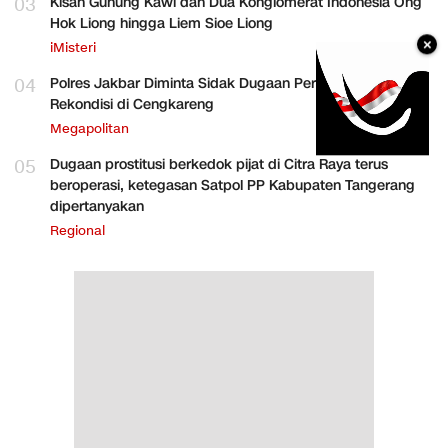
03
Kisah Gunung Kawi dan Dua Konglomerat Indonesia Ong
Hok Liong hingga Liem Sioe Liong
×
iMisteri
04
Polres Jakbar Diminta Sidak Dugaan Perakitan HP
Rekondisi di Cengkareng
Megapolitan
05
Dugaan prostitusi berkedok pijat di Citra Raya terus
beroperasi, ketegasan Satpol PP Kabupaten Tangerang
dipertanyakan
Regional