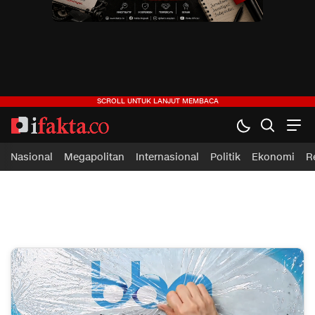
ifakta.co
#pastibenar
Nasional
Megapolitan
Internasional
Politik
Ekonomi
R