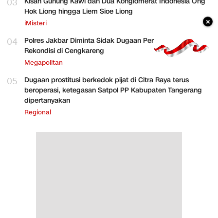
03
Kisah Gunung Kawi dan Dua Konglomerat Indonesia Ong
Hok Liong hingga Liem Sioe Liong
×
iMisteri
04
Polres Jakbar Diminta Sidak Dugaan Perakitan HP
Rekondisi di Cengkareng
Megapolitan
05
Dugaan prostitusi berkedok pijat di Citra Raya terus
beroperasi, ketegasan Satpol PP Kabupaten Tangerang
dipertanyakan
Regional