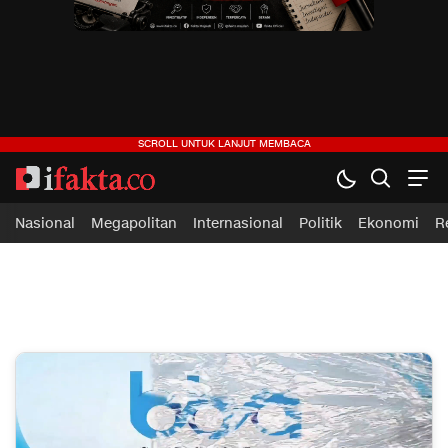
ifakta.co
#pastibenar
Nasional
Megapolitan
Internasional
Politik
Ekonomi
R