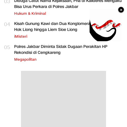
03
Diduga Catut Nama Kejaksaan, Pria di Kalideres Mengaku
Bisa Urus Perkara di Polres Jakbar
×
Hukum & Kriminal
04
Kisah Gunung Kawi dan Dua Konglomerat Indonesia Ong
Hok Liong hingga Liem Sioe Liong
iMisteri
05
Polres Jakbar Diminta Sidak Dugaan Perakitan HP
Rekondisi di Cengkareng
Megapolitan