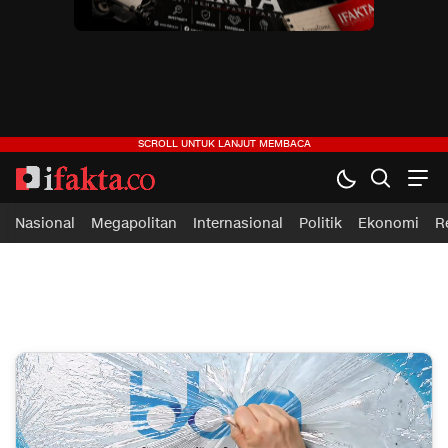
ifakta.co
#pastibenar
Nasional
Megapolitan
Internasional
Politik
Ekonomi
R