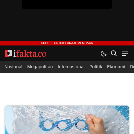
ifakta.co
#pastibenar
Nasional
Megapolitan
Internasional
Politik
Ekonomi
R