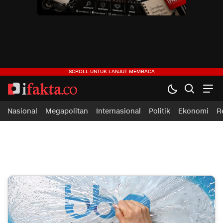
ifakta.co
#pastibenar
Nasional
Megapolitan
Internasional
Politik
Ekonomi
R