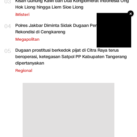
03
Kisah Gunung Kawi dan Dua Konglomerat Indonesia Ong
Hok Liong hingga Liem Sioe Liong
×
iMisteri
04
Polres Jakbar Diminta Sidak Dugaan Perakitan HP
Rekondisi di Cengkareng
Megapolitan
05
Dugaan prostitusi berkedok pijat di Citra Raya terus
beroperasi, ketegasan Satpol PP Kabupaten Tangerang
dipertanyakan
Regional