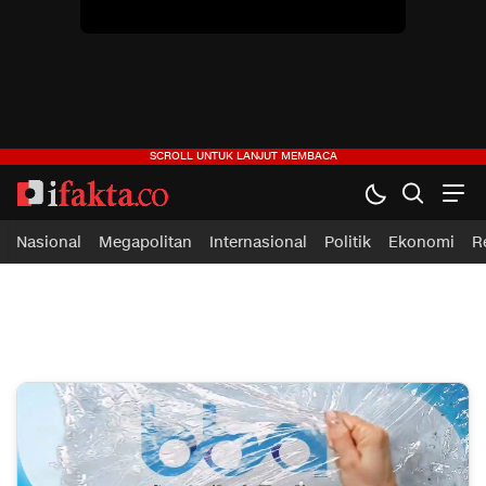
ifakta.co
#pastibenar
Nasional
Megapolitan
Internasional
Politik
Ekonomi
R