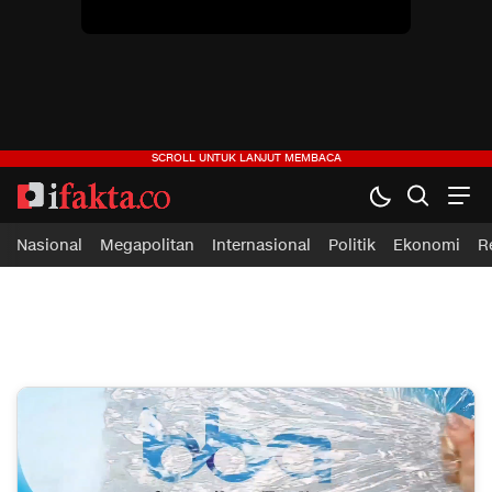
ifakta.co
#pastibenar
Nasional
Megapolitan
Internasional
Politik
Ekonomi
R