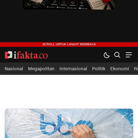
ifakta.co
#pastibenar
Nasional
Megapolitan
Internasional
Politik
Ekonomi
R