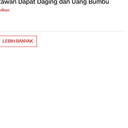
tawan Dapat Daging dan Uang Bumbu
litan
LEBIH BANYAK