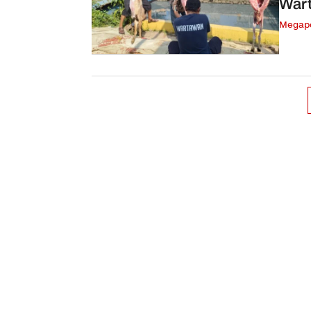
War
Megapo