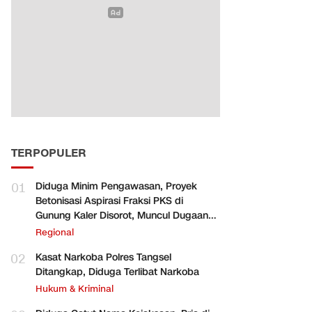
TERPOPULER
01
Diduga Minim Pengawasan, Proyek
Betonisasi Aspirasi Fraksi PKS di
Gunung Kaler Disorot, Muncul Dugaan
Pengurangan Volume
Regional
02
Kasat Narkoba Polres Tangsel
Ditangkap, Diduga Terlibat Narkoba
Hukum & Kriminal