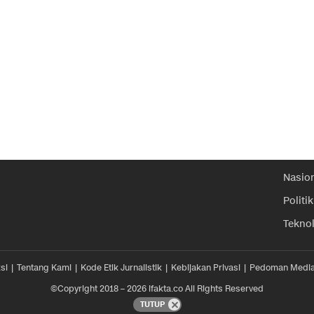
Nasio
Politik
Tekno
si
Tentang Kami
Kode Etik Jurnalistik
Kebijakan Privasi
Pedoman Media
©Copyright 2018 – 2026 ifakta.co All Rights Reserved
TUTUP