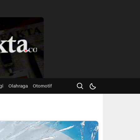
Advertisme
gi
Olahraga
Otomotif