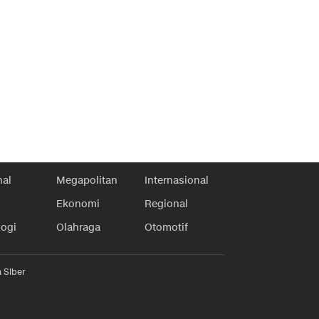
nal
Megapolitan
Internasional
Ekonomi
Regional
logi
Olahraga
Otomotif
 Siber