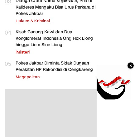
03
Diduga Catut Nama Kejaksaan, Pria di
Kalideres Mengaku Bisa Urus Perkara di
Polres Jakbar
Hukum & Kriminal
04
Kisah Gunung Kawi dan Dua
Konglomerat Indonesia Ong Hok Liong
hingga Liem Sioe Liong
iMisteri
05
Polres Jakbar Diminta Sidak Dugaan
×
Perakitan HP Rekondisi di Cengkareng
Megapolitan