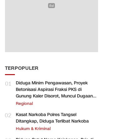
TERPOPULER
01
Diduga Minim Pengawasan, Proyek
Betonisasi Aspirasi Fraksi PKS di
Gunung Kaler Disorot, Muncul Dugaan
Pengurangan Volume
Regional
02
Kasat Narkoba Polres Tangsel
Ditangkap, Diduga Terlibat Narkoba
Hukum & Kriminal