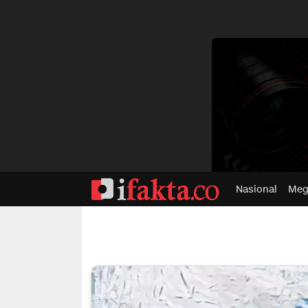
dvertisment
Nasional
Meg
ifakta.co
#pastibenar