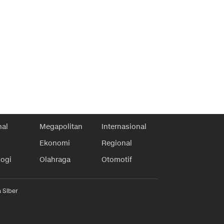
nal
Megapolitan
Internasional
Ekonomi
Regional
logi
Olahraga
Otomotif
 Siber