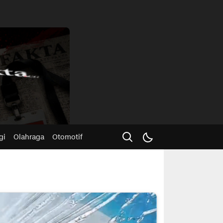
Advertisme
gi
Olahraga
Otomotif