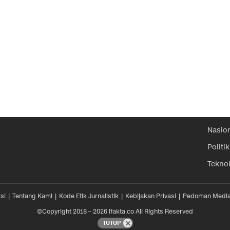
Nasio
Politik
Tekno
si
Tentang Kami
Kode Etik Jurnalistik
Kebijakan Privasi
Pedoman Media
©Copyright 2018 – 2026 ifakta.co All Rights Reserved
TUTUP