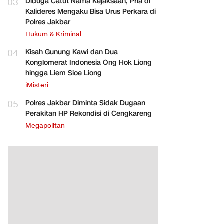
03
Diduga Catut Nama Kejaksaan, Pria di
Kalideres Mengaku Bisa Urus Perkara di
Polres Jakbar
Hukum & Kriminal
04
Kisah Gunung Kawi dan Dua
Konglomerat Indonesia Ong Hok Liong
hingga Liem Sioe Liong
iMisteri
05
Polres Jakbar Diminta Sidak Dugaan
Perakitan HP Rekondisi di Cengkareng
Megapolitan